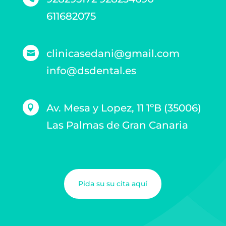
611682075
clinicasedani@gmail.com

info@dsdental.es
Av. Mesa y Lopez, 11 1ºB (35006)

Las Palmas de Gran Canaria
Pida su su cita aquí